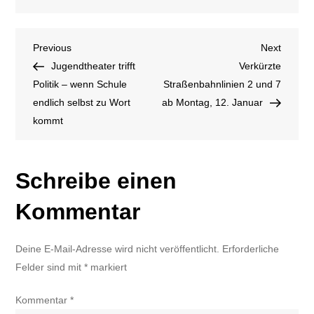
Wintervögel
zählen
Beitragsnavigation
Previous
Next
Previous
Next
Post
Post
Jugendtheater trifft
Verkürzte
Politik – wenn Schule
Straßenbahnlinien 2 und 7
endlich selbst zu Wort
ab Montag, 12. Januar
kommt
Schreibe einen
Kommentar
Deine E-Mail-Adresse wird nicht veröffentlicht.
Erforderliche
Felder sind mit
*
markiert
Kommentar
*