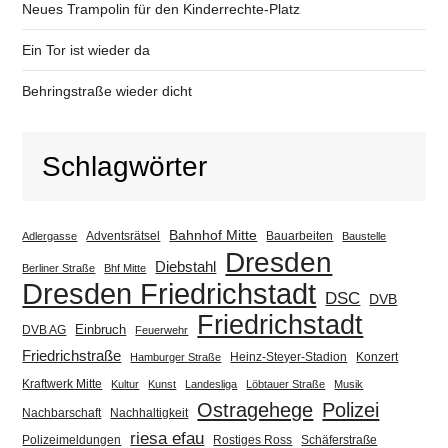
Neues Trampolin für den Kinderrechte-Platz
Ein Tor ist wieder da
Behringstraße wieder dicht
Schlagwörter
Bahnhof Mitte
Adventsrätsel
Bauarbeiten
Adlergasse
Baustelle
Dresden
Diebstahl
Berliner Straße
Bhf Mitte
Dresden Friedrichstadt
DSC
DVB
Friedrichstadt
Einbruch
DVB AG
Feuerwehr
Friedrichstraße
Heinz-Steyer-Stadion
Konzert
Hamburger Straße
Kraftwerk Mitte
Kultur
Kunst
Landesliga
Löbtauer Straße
Musik
Ostragehege
Polizei
Nachbarschaft
Nachhaltigkeit
riesa efau
Polizeimeldungen
Rostiges Ross
Schäferstraße