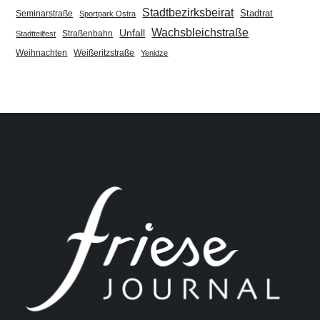
Stadtbezirksbeirat
Stadtrat
Seminarstraße
Sportpark Ostra
Wachsbleichstraße
Unfall
Straßenbahn
Stadtteilfest
Weihnachten
Weißeritzstraße
Yenidze