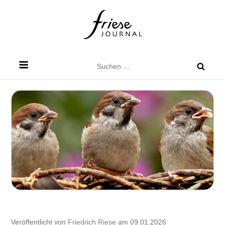
Skip
to
content
Friese Journal
Stadtteilzeitung für Dresden Friedrichstadt
Suchen
nach:
Veröffentlicht von
Friedrich Riese
am 09.01.2026