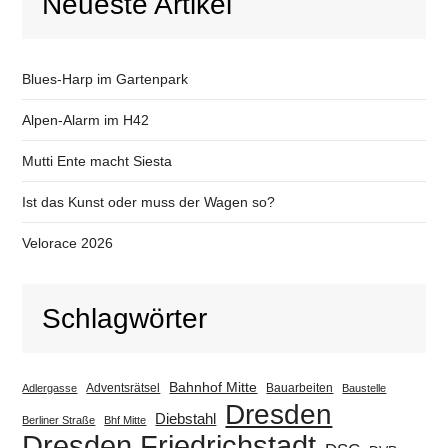
Neueste Artikel
Blues-Harp im Gartenpark
Alpen-Alarm im H42
Mutti Ente macht Siesta
Ist das Kunst oder muss der Wagen so?
Velorace 2026
Schlagwörter
Bahnhof Mitte
Adventsrätsel
Bauarbeiten
Adlergasse
Baustelle
Dresden
Diebstahl
Berliner Straße
Bhf Mitte
Dresden Friedrichstadt