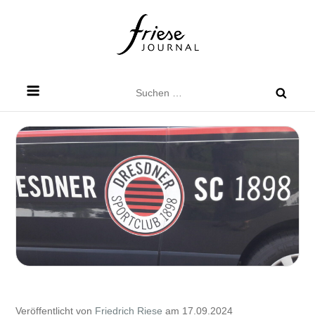
Skip
to
content
Friese Journal
Stadtteilzeitung für Dresden Friedrichstadt
Suchen
nach:
Veröffentlicht von
Friedrich Riese
am 17.09.2024