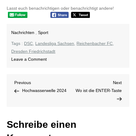
Lasst euch benachrichtigen oder benachrichtigt andere!
Nachrichten
,
Sport
Tags :
DSC
,
Landesliga Sachsen
,
Reichenbacher FC
,
Dresden Friedrichstadt
on
Leave a Comment
wieder
verloren
Beitragsnavigation
Previous
Next
Previous
Next
Post
Post
Hochwasserwelle 2024
Wo ist die ENTER-Taste
Schreibe einen