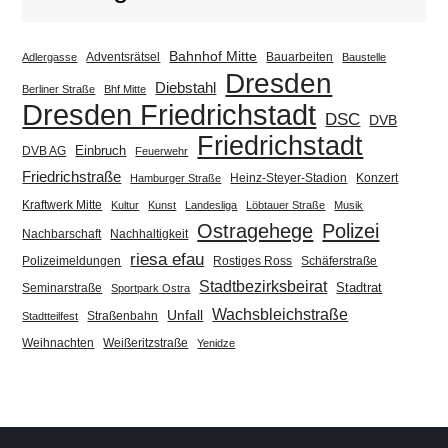
Bahnhof Mitte
Adventsrätsel
Bauarbeiten
Adlergasse
Baustelle
Dresden
Diebstahl
Berliner Straße
Bhf Mitte
Dresden Friedrichstadt
DSC
DVB
Friedrichstadt
Einbruch
DVB AG
Feuerwehr
Friedrichstraße
Heinz-Steyer-Stadion
Konzert
Hamburger Straße
Kraftwerk Mitte
Kultur
Kunst
Landesliga
Löbtauer Straße
Musik
Ostragehege
Polizei
Nachbarschaft
Nachhaltigkeit
riesa efau
Polizeimeldungen
Rostiges Ross
Schäferstraße
Stadtbezirksbeirat
Stadtrat
Seminarstraße
Sportpark Ostra
Wachsbleichstraße
Unfall
Straßenbahn
Stadtteilfest
Weihnachten
Weißeritzstraße
Yenidze