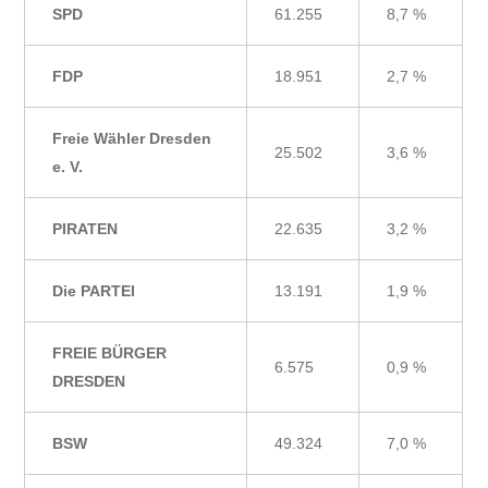
SPD
61.255
8,7 %
FDP
18.951
2,7 %
Freie Wähler Dresden
25.502
3,6 %
e. V.
PIRATEN
22.635
3,2 %
Die PARTEI
13.191
1,9 %
FREIE BÜRGER
6.575
0,9 %
DRESDEN
BSW
49.324
7,0 %