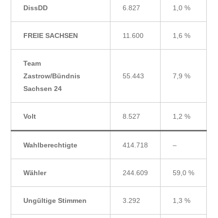
DissDD
6.827
1,0 %
FREIE SACHSEN
11.600
1,6 %
Team
Zastrow/Bündnis
55.443
7,9 %
Sachsen 24
Volt
8.527
1,2 %
Wahlberechtigte
414.718
–
Wähler
244.609
59,0 %
Ungültige Stimmen
3.292
1,3 %