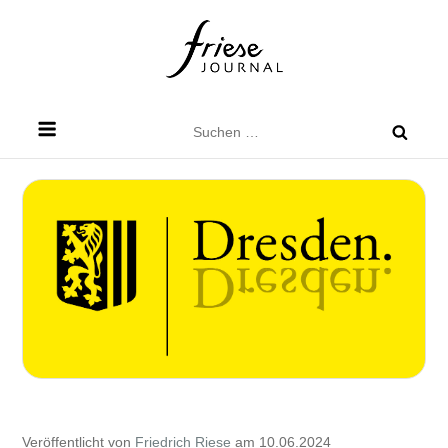
Skip
to
content
Friese Journal
Stadtteilzeitung für Dresden Friedrichstadt
Suchen
nach:
Veröffentlicht von
Friedrich Riese
am 10.06.2024