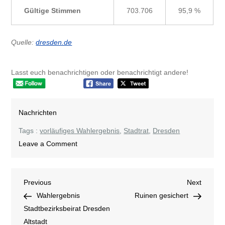
Gültige Stimmen
703.706
95,9 %
Quelle:
dresden.de
Lasst euch benachrichtigen oder benachrichtigt andere!
Nachrichten
Tags :
vorläufiges Wahlergebnis
,
Stadtrat
,
Dresden
on
Leave a Comment
Wahlergebnis
Stadtrat
Beitragsnavigation
Previous
Next
Previous
Dresden
Next
Post
Post
Wahlergebnis
Ruinen gesichert
Stadtbezirksbeirat Dresden
Altstadt