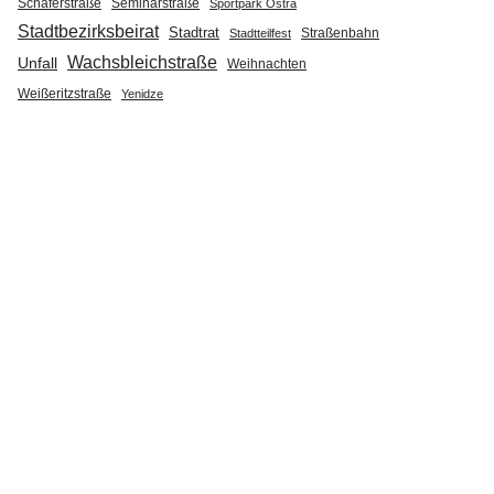
Seminarstraße
Schäferstraße
Sportpark Ostra
Stadtbezirksbeirat
Stadtrat
Straßenbahn
Stadtteilfest
Wachsbleichstraße
Unfall
Weihnachten
Weißeritzstraße
Yenidze