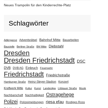
Neues Trampolin für den Kinderrechte-Platz
Schlagwörter
Bahnhof Mitte
Adventsrätsel
Bauarbeiten
Adlergasse
Diebstahl
Baustelle
Berliner Straße
Bhf Mitte
Dresden
Dresden Friedrichstadt
DSC
DVB
Einbruch
DVB AG
Feuerwehr
Friedrichstadt
Friedrichstraße
Heinz-Steyer-Stadion
Konzert
Hamburger Straße
Kraftwerk Mitte
Kultur
Kunst
Landesliga
Löbtauer Straße
Musik
Ostragehege
Nachbarschaft
Nachhaltigkeit
Polizei
riesa efau
Polizeimeldungen
Rostiges Ross