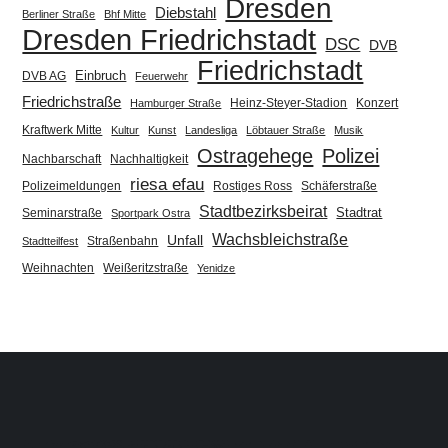
Dresden
Diebstahl
Berliner Straße
Bhf Mitte
Dresden Friedrichstadt
DSC
DVB
Friedrichstadt
Einbruch
DVB AG
Feuerwehr
Friedrichstraße
Heinz-Steyer-Stadion
Konzert
Hamburger Straße
Kraftwerk Mitte
Kultur
Kunst
Landesliga
Löbtauer Straße
Musik
Ostragehege
Polizei
Nachbarschaft
Nachhaltigkeit
riesa efau
Polizeimeldungen
Rostiges Ross
Schäferstraße
Stadtbezirksbeirat
Stadtrat
Seminarstraße
Sportpark Ostra
Wachsbleichstraße
Unfall
Straßenbahn
Stadtteilfest
Weihnachten
Weißeritzstraße
Yenidze