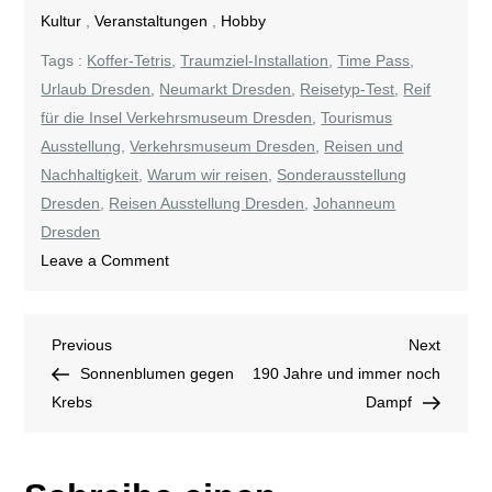
Kultur
,
Veranstaltungen
,
Hobby
Tags :
Koffer-Tetris
,
Traumziel-Installation
,
Time Pass
,
Urlaub Dresden
,
Neumarkt Dresden
,
Reisetyp-Test
,
Reif
für die Insel Verkehrsmuseum Dresden
,
Tourismus
Ausstellung
,
Verkehrsmuseum Dresden
,
Reisen und
Nachhaltigkeit
,
Warum wir reisen
,
Sonderausstellung
Dresden
,
Reisen Ausstellung Dresden
,
Johanneum
Dresden
on
Leave a Comment
Reif
für
Beitragsnavigation
Previous
Next
Previous
die
Next
Post
Post
Sonnenblumen gegen
Insel
190 Jahre und immer noch
Krebs
Dampf