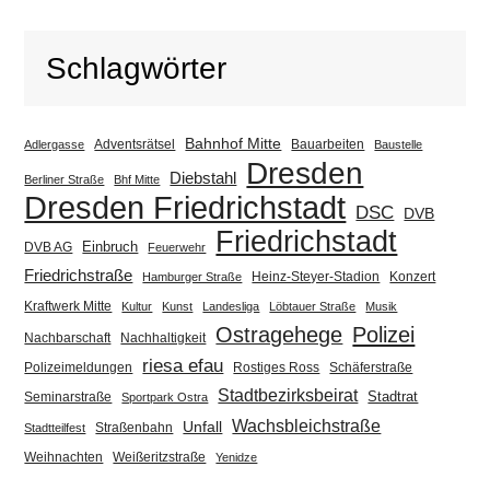
Schlagwörter
Bahnhof Mitte
Adventsrätsel
Bauarbeiten
Adlergasse
Baustelle
Dresden
Diebstahl
Berliner Straße
Bhf Mitte
Dresden Friedrichstadt
DSC
DVB
Friedrichstadt
Einbruch
DVB AG
Feuerwehr
Friedrichstraße
Heinz-Steyer-Stadion
Konzert
Hamburger Straße
Kraftwerk Mitte
Kultur
Kunst
Landesliga
Löbtauer Straße
Musik
Ostragehege
Polizei
Nachbarschaft
Nachhaltigkeit
riesa efau
Polizeimeldungen
Rostiges Ross
Schäferstraße
Stadtbezirksbeirat
Stadtrat
Seminarstraße
Sportpark Ostra
Wachsbleichstraße
Unfall
Straßenbahn
Stadtteilfest
Weihnachten
Weißeritzstraße
Yenidze