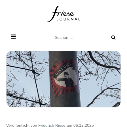
Skip
to
content
Friese Journal
Stadtteilzeitung für Dresden Friedrichstadt
Suchen
nach:
Veröffentlicht von
Friedrich Riese
am 06.12.2025