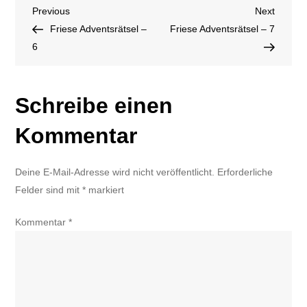
Beitragsnavigation
Previous
Next
Previous
Next
Post
Post
Friese Adventsrätsel –
Friese Adventsrätsel – 7
6
Schreibe einen
Kommentar
Deine E-Mail-Adresse wird nicht veröffentlicht.
Erforderliche
Felder sind mit
*
markiert
Kommentar
*