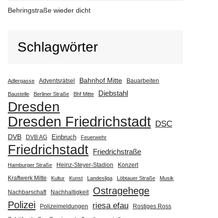
Behringstraße wieder dicht
Schlagwörter
Bahnhof Mitte
Adventsrätsel
Bauarbeiten
Adlergasse
Diebstahl
Baustelle
Berliner Straße
Bhf Mitte
Dresden
Dresden Friedrichstadt
DSC
DVB
Einbruch
DVB AG
Feuerwehr
Friedrichstadt
Friedrichstraße
Heinz-Steyer-Stadion
Konzert
Hamburger Straße
Kraftwerk Mitte
Kultur
Kunst
Landesliga
Löbtauer Straße
Musik
Ostragehege
Nachbarschaft
Nachhaltigkeit
Polizei
riesa efau
Polizeimeldungen
Rostiges Ross