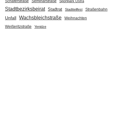
Seminarstraße
Schäferstraße
Sportpark Ostra
Stadtbezirksbeirat
Stadtrat
Straßenbahn
Stadtteilfest
Wachsbleichstraße
Unfall
Weihnachten
Weißeritzstraße
Yenidze