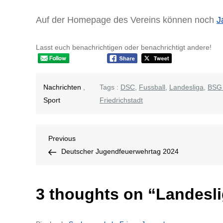
Auf der Homepage des Vereins können noch
J
Lasst euch benachrichtigen oder benachrichtigt andere!
Nachrichten
,
Tags :
DSC
,
Fussball
,
Landesliga
,
BSG 
Sport
Friedrichstadt
Beitragsnavigation
Previous
Previous
Post
Deutscher Jugendfeuerwehrtag 2024
3 thoughts on “
Landesl