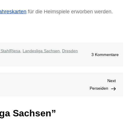
ahreskarten
für die Heimspiele erworben werden.
StahlRiesa
,
Landesliga Sachsen
,
Dresden
zu
3 Kommentare
Lande
Sachs
Next
Next
Post
Perseiden
iga Sachsen
”