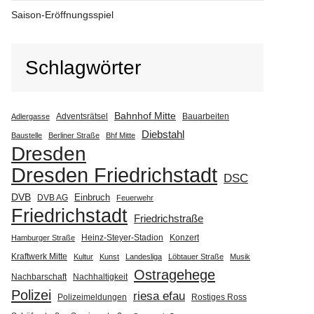
Saison-Eröffnungsspiel
Schlagwörter
Bahnhof Mitte
Adventsrätsel
Bauarbeiten
Adlergasse
Diebstahl
Baustelle
Berliner Straße
Bhf Mitte
Dresden
Dresden Friedrichstadt
DSC
DVB
Einbruch
DVB AG
Feuerwehr
Friedrichstadt
Friedrichstraße
Heinz-Steyer-Stadion
Konzert
Hamburger Straße
Kraftwerk Mitte
Kultur
Kunst
Landesliga
Löbtauer Straße
Musik
Ostragehege
Nachbarschaft
Nachhaltigkeit
Polizei
riesa efau
Polizeimeldungen
Rostiges Ross