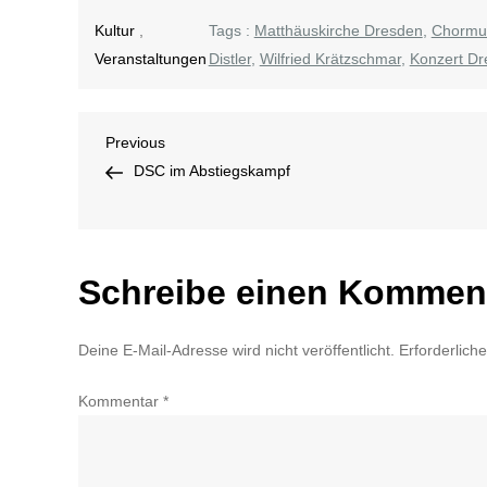
Kultur
,
Tags :
Matthäuskirche Dresden
,
Chormu
Veranstaltungen
Distler
,
Wilfried Krätzschmar
,
Konzert D
Beitragsnavigation
Previous
Previous
Post
DSC im Abstiegskampf
Schreibe einen Kommen
Deine E-Mail-Adresse wird nicht veröffentlicht.
Erforderlich
Kommentar
*