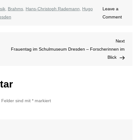
sik
,
Brahms
,
Hans-Christoph Rademann
,
Hugo
Leave a
on
resden
Comment
Chormus
in
Next
Next
der
Post
Frauentag im Schulmuseum Dresden – Forscherinnen im
Matthäus
Blick
tar
e Felder sind mit
*
markiert