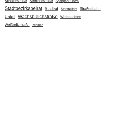
Seminarstraße
Schäferstraße
Sportpark Ostra
Stadtbezirksbeirat
Stadtrat
Straßenbahn
Stadtteilfest
Wachsbleichstraße
Unfall
Weihnachten
Weißeritzstraße
Yenidze