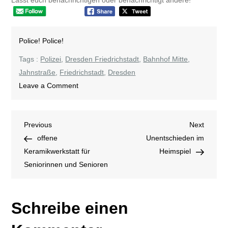
Police! Police!
Tags :
Polizei
,
Dresden Friedrichstadt
,
Bahnhof Mitte
,
Jahnstraße
,
Friedrichstadt
,
Dresden
on
Leave a Comment
Körperverletzung
und
Beitragsnavigation
Previous
Next
Previous
Sachbeschädigung
Next
Post
Post
offene
Unentschieden im
Keramikwerkstatt für
Heimspiel
Seniorinnen und Senioren
Schreibe einen