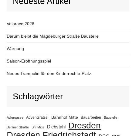
Neueste Artikel
Velorace 2026
Darum bleibt die Magdeburger Straße Baustelle
Warnung
Saison-Eröffnungsspiel
Neues Trampolin für den Kinderrechte-Platz
Schlagwörter
Bahnhof Mitte
Adventsrätsel
Bauarbeiten
Adlergasse
Baustelle
Dresden
Diebstahl
Berliner Straße
Bhf Mitte
Dresden Friedrichstadt