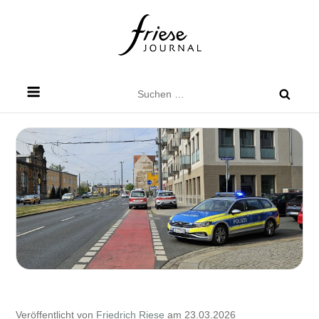
Skip
to
content
Friese Journal
Stadtteilzeitung für Dresden Friedrichstadt
Suchen
nach:
Veröffentlicht von
Friedrich Riese
am 23.03.2026