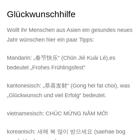
Glückwunschhilfe
Wollt ihr Menschen aus Asien ein gesundes neues
Jahr wünschen hier ein paar Tipps:
Mandarin: „春节快乐“ (Chūn Jié Kuài Lè),es
bedeutet „Frohes Frühlingsfest“
kantonesisch: „恭喜发财“ (Gong hei fat choi), was
„Glückwunsch und viel Erfolg“ bedeutet.
vietnamesisch: CHÚC MỪNG NĂM MỚI
koreanisch: 새해 복 많이 받으세요 (saehae bog