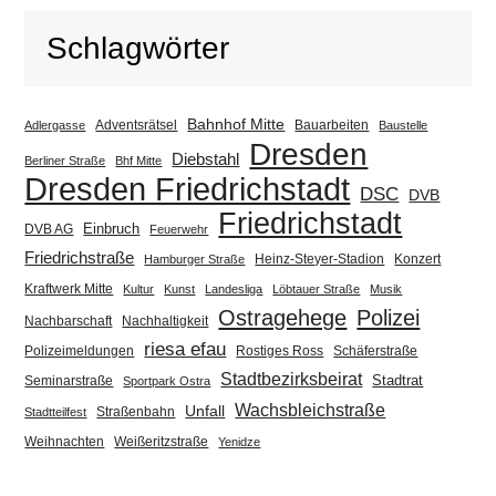
Schlagwörter
Bahnhof Mitte
Adventsrätsel
Bauarbeiten
Adlergasse
Baustelle
Dresden
Diebstahl
Berliner Straße
Bhf Mitte
Dresden Friedrichstadt
DSC
DVB
Friedrichstadt
Einbruch
DVB AG
Feuerwehr
Friedrichstraße
Heinz-Steyer-Stadion
Konzert
Hamburger Straße
Kraftwerk Mitte
Kultur
Kunst
Landesliga
Löbtauer Straße
Musik
Ostragehege
Polizei
Nachbarschaft
Nachhaltigkeit
riesa efau
Polizeimeldungen
Rostiges Ross
Schäferstraße
Stadtbezirksbeirat
Stadtrat
Seminarstraße
Sportpark Ostra
Wachsbleichstraße
Unfall
Straßenbahn
Stadtteilfest
Weihnachten
Weißeritzstraße
Yenidze