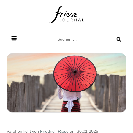
Skip
to
content
Friese Journal
Stadtteilzeitung für Dresden Friedrichstadt
Suchen
nach:
Veröffentlicht von
Friedrich Riese
am 30.01.2025