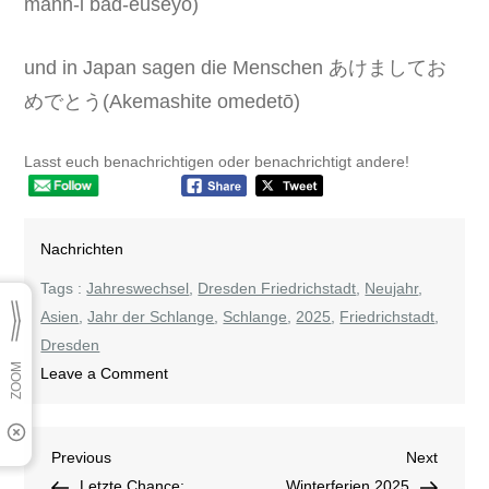
manh-i bad-euseyo)
und in Japan sagen die Menschen あけましてお
めでとう(Akemashite omedetō)
Lasst euch benachrichtigen oder benachrichtigt andere!
Nachrichten
Tags :
Jahreswechsel
,
Dresden Friedrichstadt
,
Neujahr
,
Asien
,
Jahr der Schlange
,
Schlange
,
2025
,
Friedrichstadt
,
Dresden
on
Leave a Comment
Jahr
der
Beitragsnavigation
Previous
Next
Previous
Schlange
Next
Post
Post
Letzte Chance:
Winterferien 2025