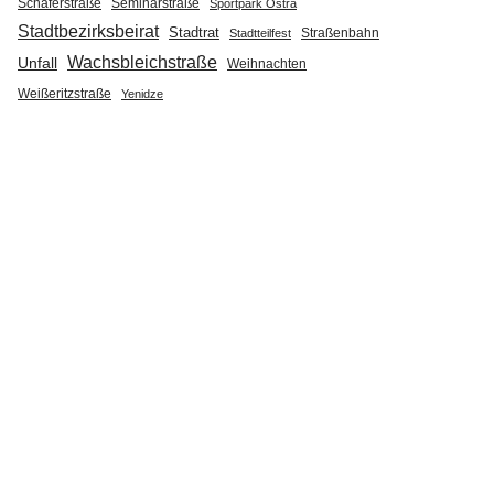
Seminarstraße
Schäferstraße
Sportpark Ostra
Stadtbezirksbeirat
Stadtrat
Straßenbahn
Stadtteilfest
Wachsbleichstraße
Unfall
Weihnachten
Weißeritzstraße
Yenidze