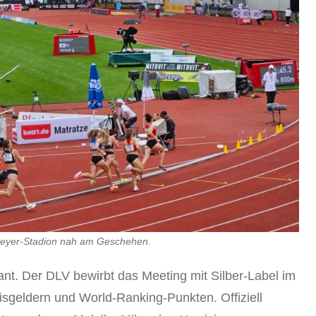
Steyer-Stadion nah am Geschehen.
evant. Der DLV bewirbt das Meeting mit Silber-Label im
isgeldern und World-Ranking-Punkten. Offiziell