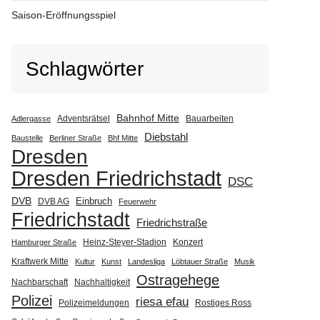
Saison-Eröffnungsspiel
Schlagwörter
Bahnhof Mitte
Adventsrätsel
Bauarbeiten
Adlergasse
Diebstahl
Baustelle
Berliner Straße
Bhf Mitte
Dresden
Dresden Friedrichstadt
DSC
DVB
Einbruch
DVB AG
Feuerwehr
Friedrichstadt
Friedrichstraße
Heinz-Steyer-Stadion
Konzert
Hamburger Straße
Kraftwerk Mitte
Kultur
Kunst
Landesliga
Löbtauer Straße
Musik
Ostragehege
Nachbarschaft
Nachhaltigkeit
Polizei
riesa efau
Polizeimeldungen
Rostiges Ross