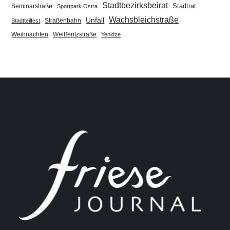
Stadtbezirksbeirat
Stadtrat
Seminarstraße
Sportpark Ostra
Wachsbleichstraße
Unfall
Straßenbahn
Stadtteilfest
Weihnachten
Weißeritzstraße
Yenidze