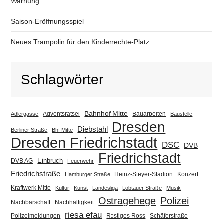
Warnung
Saison-Eröffnungsspiel
Neues Trampolin für den Kinderrechte-Platz
Schlagwörter
Bahnhof Mitte
Adventsrätsel
Bauarbeiten
Adlergasse
Baustelle
Dresden
Diebstahl
Berliner Straße
Bhf Mitte
Dresden Friedrichstadt
DSC
DVB
Friedrichstadt
Einbruch
DVB AG
Feuerwehr
Friedrichstraße
Heinz-Steyer-Stadion
Konzert
Hamburger Straße
Kraftwerk Mitte
Kultur
Kunst
Landesliga
Löbtauer Straße
Musik
Ostragehege
Polizei
Nachbarschaft
Nachhaltigkeit
riesa efau
Polizeimeldungen
Rostiges Ross
Schäferstraße