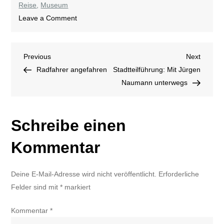
Reise
,
Museum
on
Leave a Comment
Friese
unterwegs
Beitragsnavigation
Previous
Next
Previous
–
Next
Post
Post
Radfahrer angefahren
diesmal:
Stadtteilführung: Mit Jürgen
in
Naumann unterwegs
Krakau
und
Schreibe einen
Zakopane
Kommentar
Deine E-Mail-Adresse wird nicht veröffentlicht.
Erforderliche
Felder sind mit
*
markiert
Kommentar
*