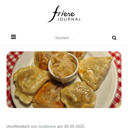
Skip
to
content
Friese Journal
Stadtteilzeitung für Dresden Friedrichstadt
Suchen
nach:
Veröffentlicht von
Goldmine
am 30.09.2025