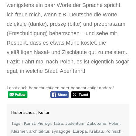
wenigstens ein paar Worte der Sprache spricht.
ich freue mich, wenn z.B. Deutsche die Worte
dziękuję (danke), proszę (bitte) und przepraszam
(Entschuldigung) beherrschen – und sehe mit
Respekt, dass es etwas Mühe kostet, die
vielfältigen Nasal- und Zischlaute gut zu meistern.
Fazit: Fahrt mal nach Polen, es ist eigentlich sogar
egal, in welche Stadt. Aber fahrt!
Lasst euch benachrichtigen oder benachrichtigt andere!
Historisches
,
Kultur
Tags :
Kunst
,
Pierogi
,
Tatra
,
Judentum
,
Zakopane
,
Polen
,
Klezmer
,
architektur
,
synagoge
,
Europa
,
Krakau
,
Polnisch
,