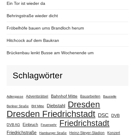
Ein Tor ist wieder da
Behringstraße wieder dicht
Fröbelhöfe bauen ums Brandloch herum
Hitchcock auf dem Baukran
Brückenbau lenkt Busse am Wochenende um
Schlagwörter
Bahnhof Mitte
Adventsrätsel
Bauarbeiten
Adlergasse
Baustelle
Dresden
Diebstahl
Berliner Straße
Bhf Mitte
Dresden Friedrichstadt
DSC
DVB
Friedrichstadt
Einbruch
DVB AG
Feuerwehr
Friedrichstraße
Heinz-Steyer-Stadion
Konzert
Hamburger Straße