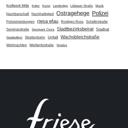
Kraftwerk Mitte
Kultur
Kunst
Landesliga
Löbtauer Straße
Musik
Ostragehege
Polizei
Nachbarschaft
Nachhaltigkeit
riesa efau
Polizeimeldungen
Rostiges Ross
Schäferstraße
Stadtbezirksbeirat
Stadtrat
Seminarstraße
Sportpark Ostra
Wachsbleichstraße
Unfall
Straßenbahn
Stadtteilfest
Weihnachten
Weißeritzstraße
Yenidze