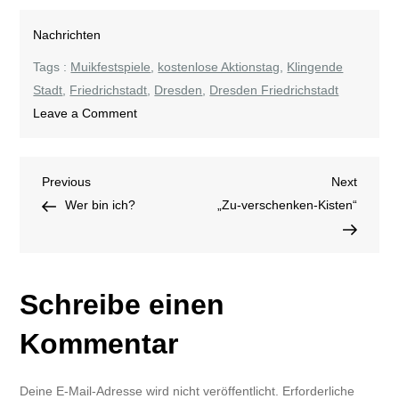
Nachrichten
Tags :
Muikfestspiele
,
kostenlose Aktionstag
,
Klingende
Stadt
,
Friedrichstadt
,
Dresden
,
Dresden Friedrichstadt
on
Leave a Comment
eine
ganze
Beitragsnavigation
Previous
Next
Previous
Stadt
Next
Post
Post
Wer bin ich?
erwacht
„Zu-verschenken-Kisten“
Schreibe einen
Kommentar
Deine E-Mail-Adresse wird nicht veröffentlicht.
Erforderliche