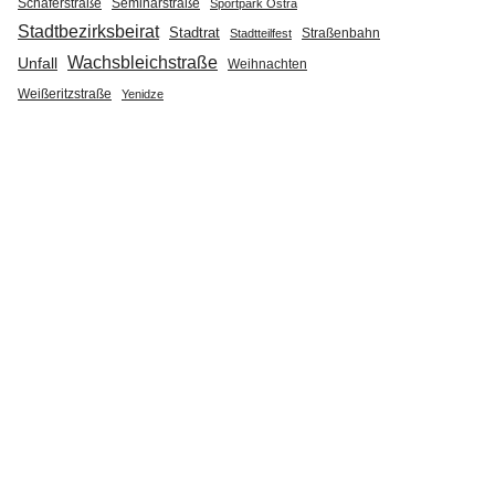
Seminarstraße
Schäferstraße
Sportpark Ostra
Stadtbezirksbeirat
Stadtrat
Straßenbahn
Stadtteilfest
Wachsbleichstraße
Unfall
Weihnachten
Weißeritzstraße
Yenidze