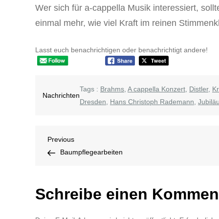
Wer sich für a-cappella Musik interessiert, sol
einmal mehr, wie viel Kraft im reinen Stimmenk
Lasst euch benachrichtigen oder benachrichtigt andere!
Tags :
Brahms
,
A cappella Konzert
,
Distler
,
K
Nachrichten
Dresden
,
Hans Christoph Rademann
,
Jubilä
Beitragsnavigation
Previous
Previous
Post
Baumpflegearbeiten
Schreibe einen Kommen