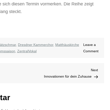
lte sich diesen Termin vormerken. Die Reihe zeigt
lang steckt.
rätzschmar
,
Dresdner Kammerchor
,
Matthäuskirche
Leave a
on
umssaison
,
ZentralVokal
Comment
Die
Stimm
Next
Next
bleiben
Post
Innovationen für dein Zuhause
tar