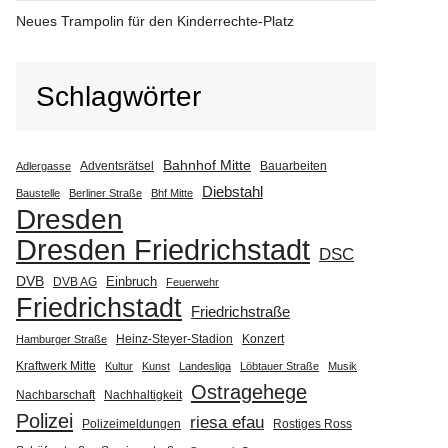
Neues Trampolin für den Kinderrechte-Platz
Schlagwörter
Bahnhof Mitte
Adventsrätsel
Bauarbeiten
Adlergasse
Diebstahl
Baustelle
Berliner Straße
Bhf Mitte
Dresden
Dresden Friedrichstadt
DSC
DVB
Einbruch
DVB AG
Feuerwehr
Friedrichstadt
Friedrichstraße
Heinz-Steyer-Stadion
Konzert
Hamburger Straße
Kraftwerk Mitte
Kultur
Kunst
Landesliga
Löbtauer Straße
Musik
Ostragehege
Nachbarschaft
Nachhaltigkeit
Polizei
riesa efau
Polizeimeldungen
Rostiges Ross