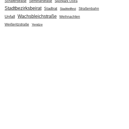
Seminarstraße
Schäferstraße
Sportpark Ostra
Stadtbezirksbeirat
Stadtrat
Straßenbahn
Stadtteilfest
Wachsbleichstraße
Unfall
Weihnachten
Weißeritzstraße
Yenidze