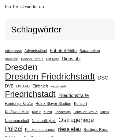
Ein Tor ist wieder da
Schlagwörter
Bahnhof Mitte
Adventsrätsel
Bauarbeiten
Adlergasse
Diebstahl
Baustelle
Berliner Straße
Bhf Mitte
Dresden
Dresden Friedrichstadt
DSC
DVB
Einbruch
DVB AG
Feuerwehr
Friedrichstadt
Friedrichstraße
Heinz-Steyer-Stadion
Konzert
Hamburger Straße
Kraftwerk Mitte
Kultur
Kunst
Landesliga
Löbtauer Straße
Musik
Ostragehege
Nachbarschaft
Nachhaltigkeit
Polizei
riesa efau
Polizeimeldungen
Rostiges Ross