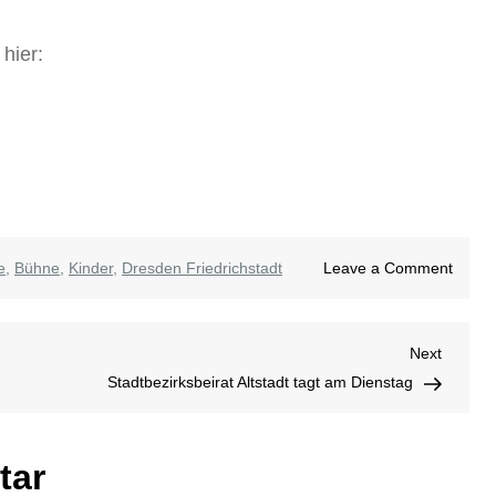
hier:
on
e
,
Bühne
,
Kinder
,
Dresden Friedrichstadt
Leave a Comment
Die
Schne
Next
Next
Post
Stadtbezirksbeirat Altstadt tagt am Dienstag
tar