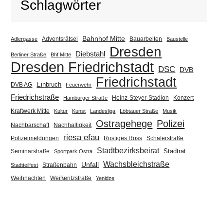
Schlagwörter
Bahnhof Mitte
Adventsrätsel
Bauarbeiten
Adlergasse
Baustelle
Dresden
Diebstahl
Berliner Straße
Bhf Mitte
Dresden Friedrichstadt
DSC
DVB
Friedrichstadt
Einbruch
DVB AG
Feuerwehr
Friedrichstraße
Heinz-Steyer-Stadion
Konzert
Hamburger Straße
Kraftwerk Mitte
Kultur
Kunst
Landesliga
Löbtauer Straße
Musik
Ostragehege
Polizei
Nachbarschaft
Nachhaltigkeit
riesa efau
Polizeimeldungen
Rostiges Ross
Schäferstraße
Stadtbezirksbeirat
Stadtrat
Seminarstraße
Sportpark Ostra
Wachsbleichstraße
Unfall
Straßenbahn
Stadtteilfest
Weihnachten
Weißeritzstraße
Yenidze