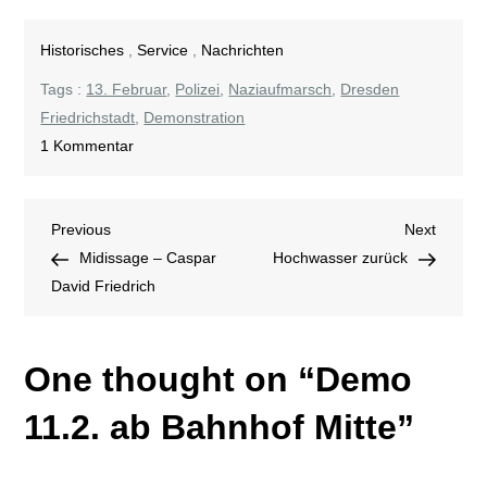
Historisches
,
Service
,
Nachrichten
Tags :
13. Februar
,
Polizei
,
Naziaufmarsch
,
Dresden
Friedrichstadt
,
Demonstration
zu
1 Kommentar
Demo
11.2.
Beitragsnavigation
Previous
Next
Previous
ab
Next
Post
Post
Midissage – Caspar
Bahnhof
Hochwasser zurück
David Friedrich
Mitte
One thought on “
Demo
11.2. ab Bahnhof Mitte
”