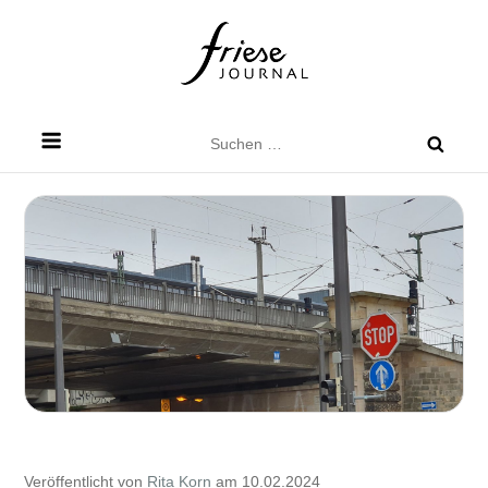
Skip
to
content
Friese Journal
Stadtteilzeitung für Dresden Friedrichstadt
Suchen
nach:
Veröffentlicht von
Rita Korn
am 10.02.2024