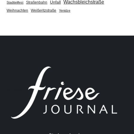
Wachsbleichstraße
Unfall
Straßenbahn
Stadtteilfest
Weihnachten
Weißeritzstraße
Yenidze