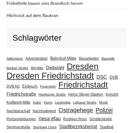
Fröbelhöfe bauen ums Brandloch herum
Hitchcock auf dem Baukran
Schlagwörter
Bahnhof Mitte
Adventsrätsel
Bauarbeiten
Adlergasse
Baustelle
Dresden
Diebstahl
Berliner Straße
Bhf Mitte
Dresden Friedrichstadt
DSC
DVB
Friedrichstadt
Einbruch
DVB AG
Feuerwehr
Friedrichstraße
Heinz-Steyer-Stadion
Konzert
Hamburger Straße
Kraftwerk Mitte
Kultur
Kunst
Landesliga
Löbtauer Straße
Musik
Ostragehege
Polizei
Nachbarschaft
Nachhaltigkeit
riesa efau
Polizeimeldungen
Rostiges Ross
Schäferstraße
Stadtbezirksbeirat
Stadtrat
Seminarstraße
Sportpark Ostra