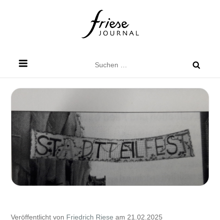
Skip
to
content
Friese Journal
Stadtteilzeitung für Dresden Friedrichstadt
Suchen
nach:
Veröffentlicht von
Friedrich Riese
am 21.02.2025