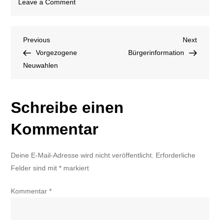
on
Leave a Comment
Bilder
gesucht
Beitragsnavigation
Previous
Next
Previous
Next
Post
Post
Vorgezogene
Bürgerinformation
Neuwahlen
Schreibe einen
Kommentar
Deine E-Mail-Adresse wird nicht veröffentlicht.
Erforderliche
Felder sind mit
*
markiert
Kommentar
*