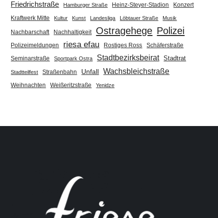
Friedrichstraße
Heinz-Steyer-Stadion
Konzert
Hamburger Straße
Kraftwerk Mitte
Kultur
Kunst
Landesliga
Löbtauer Straße
Musik
Ostragehege
Polizei
Nachbarschaft
Nachhaltigkeit
riesa efau
Polizeimeldungen
Rostiges Ross
Schäferstraße
Stadtbezirksbeirat
Stadtrat
Seminarstraße
Sportpark Ostra
Wachsbleichstraße
Unfall
Straßenbahn
Stadtteilfest
Weihnachten
Weißeritzstraße
Yenidze