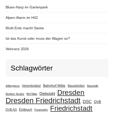
Blues-Harp im Gartenpark
Alpen-Alarm im H42
Mutti Ente macht Siesta
Ist das Kunst oder muss der Wagen so?
Velorace 2026
Schlagwörter
Bahnhof Mitte
Adventsrätsel
Bauarbeiten
Adlergasse
Baustelle
Dresden
Diebstahl
Berliner Straße
Bhf Mitte
Dresden Friedrichstadt
DSC
DVB
Friedrichstadt
Einbruch
DVB AG
Feuerwehr