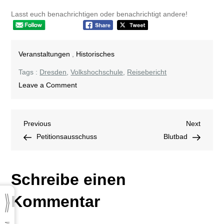
Lasst euch benachrichtigen oder benachrichtigt andere!
Veranstaltungen
,
Historisches
Tags :
Dresden
,
Volkshochschule
,
Reisebericht
on
Leave a Comment
Armes
Dresden
Beitragsnavigation
Previous
Next
Previous
–
Next
Post
Post
Petitionsausschuss
Stadtbeschimpfungen
Blutbad
in
alten
Schreibe einen
Reiseberichten
Kommentar