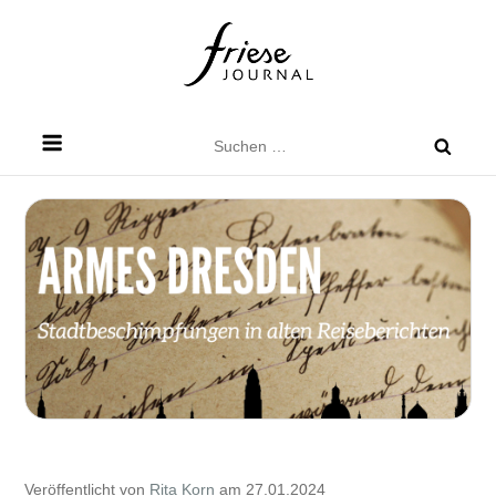
Skip
to
content
Friese Journal
Stadtteilzeitung für Dresden Friedrichstadt
Suchen
nach:
Veröffentlicht von
Rita Korn
am 27.01.2024