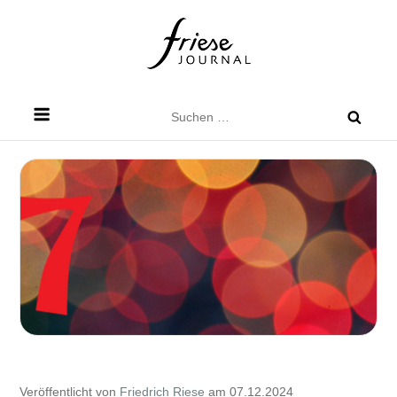
Skip
to
content
Friese Journal
Stadtteilzeitung für Dresden Friedrichstadt
Suchen
nach:
Veröffentlicht von
Friedrich Riese
am 07.12.2024