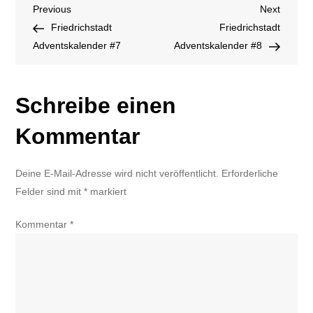
Beitragsnavigation
Previous
Next
Previous
Next
Post
Post
Friedrichstadt
Friedrichstadt
Adventskalender #7
Adventskalender #8
Schreibe einen
Kommentar
Deine E-Mail-Adresse wird nicht veröffentlicht.
Erforderliche
Felder sind mit
*
markiert
Kommentar
*