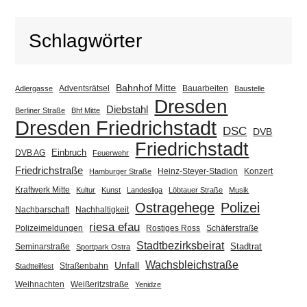
Schlagwörter
Bahnhof Mitte
Adventsrätsel
Bauarbeiten
Adlergasse
Baustelle
Dresden
Diebstahl
Berliner Straße
Bhf Mitte
Dresden Friedrichstadt
DSC
DVB
Friedrichstadt
Einbruch
DVB AG
Feuerwehr
Friedrichstraße
Heinz-Steyer-Stadion
Konzert
Hamburger Straße
Kraftwerk Mitte
Kultur
Kunst
Landesliga
Löbtauer Straße
Musik
Ostragehege
Polizei
Nachbarschaft
Nachhaltigkeit
riesa efau
Polizeimeldungen
Rostiges Ross
Schäferstraße
Stadtbezirksbeirat
Stadtrat
Seminarstraße
Sportpark Ostra
Wachsbleichstraße
Unfall
Straßenbahn
Stadtteilfest
Weihnachten
Weißeritzstraße
Yenidze