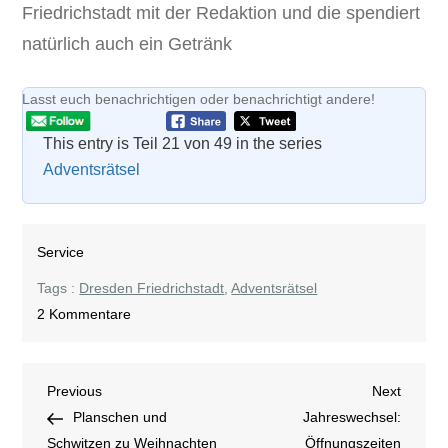
Friedrichstadt mit der Redaktion und die spendiert
natürlich auch ein Getränk
Lasst euch benachrichtigen oder benachrichtigt andere!
This entry is Teil 21 von 49 in the series
Adventsrätsel
Service
Tags :
Dresden Friedrichstadt
,
Adventsrätsel
zu
2 Kommentare
Adventsrätsel
#
Beitragsnavigation
Previous
Next
Previous
21
Next
Post
Post
Planschen und
Jahreswechsel:
Schwitzen zu Weihnachten
Öffnungszeiten