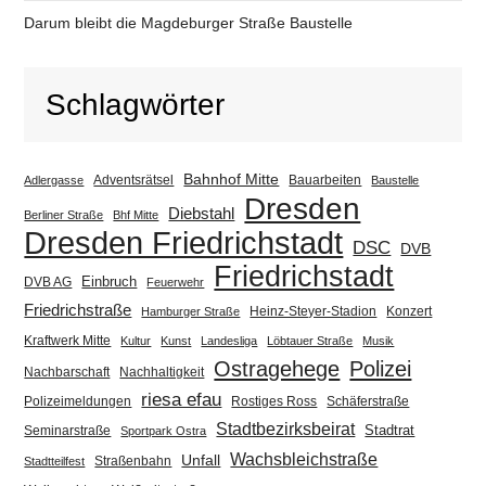
Darum bleibt die Magdeburger Straße Baustelle
Schlagwörter
Bahnhof Mitte
Adventsrätsel
Bauarbeiten
Adlergasse
Baustelle
Dresden
Diebstahl
Berliner Straße
Bhf Mitte
Dresden Friedrichstadt
DSC
DVB
Friedrichstadt
Einbruch
DVB AG
Feuerwehr
Friedrichstraße
Heinz-Steyer-Stadion
Konzert
Hamburger Straße
Kraftwerk Mitte
Kultur
Kunst
Landesliga
Löbtauer Straße
Musik
Ostragehege
Polizei
Nachbarschaft
Nachhaltigkeit
riesa efau
Polizeimeldungen
Rostiges Ross
Schäferstraße
Stadtbezirksbeirat
Stadtrat
Seminarstraße
Sportpark Ostra
Wachsbleichstraße
Unfall
Straßenbahn
Stadtteilfest