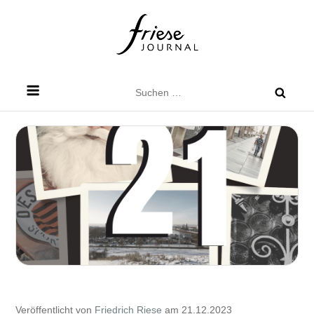
Skip
to
content
Friese Journal
Stadtteilzeitung für Dresden Friedrichstadt
Suchen
nach:
Veröffentlicht von
Friedrich Riese
am 21.12.2023