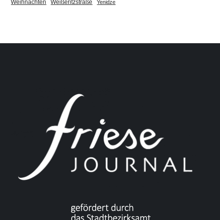
Weihnachten
Weißeritzstraße
Yenidze